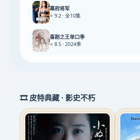
幕府将军
⭐ 9.2 · 全10集
喜剧之王单口季
⭐ 8.5 · 2024季
🎞️ 皮特典藏 · 影史不朽