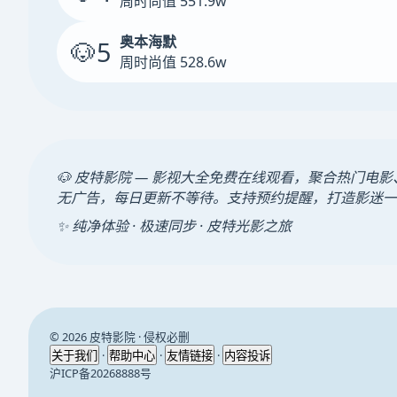
周时尚值 551.9w
奥本海默
🐶5
周时尚值 528.6w
🐶 皮特影院 — 影视大全免费在线观看，聚合热门
无广告，每日更新不等待。支持预约提醒，打造影迷一
✨ 纯净体验 · 极速同步 · 皮特光影之旅
© 2026 皮特影院 · 侵权必删
·
·
·
关于我们
帮助中心
友情链接
内容投诉
沪ICP备20268888号