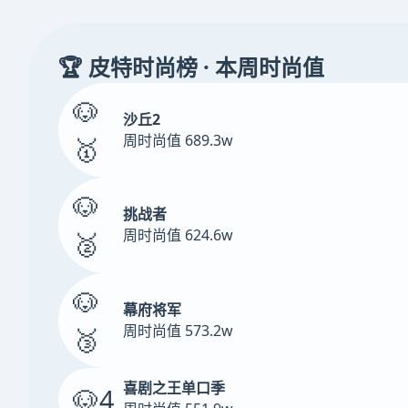
🏆 皮特时尚榜 · 本周时尚值
🐶
沙丘2
周时尚值 689.3w
🥇
🐶
挑战者
周时尚值 624.6w
🥈
🐶
幕府将军
周时尚值 573.2w
🥉
喜剧之王单口季
🐶4