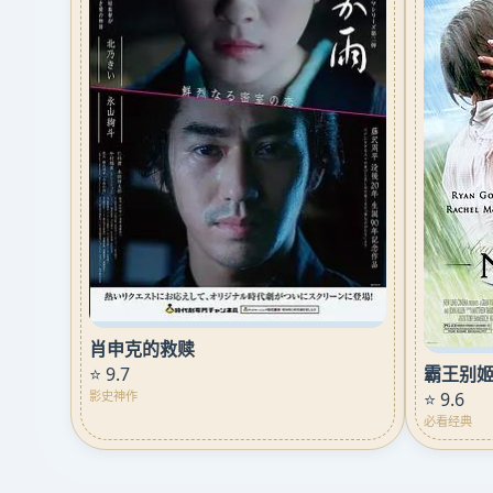
肖申克的救赎
霸王别
⭐ 9.7
⭐ 9.6
影史神作
必看经典