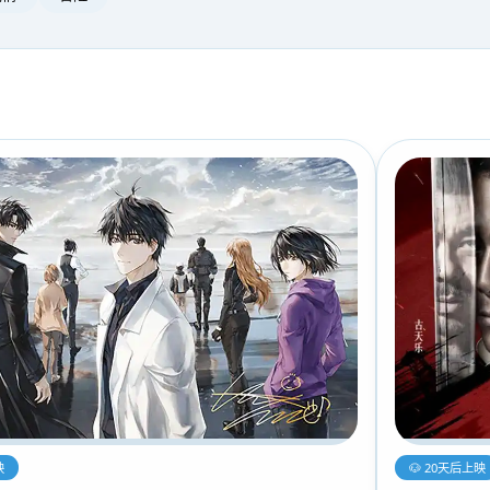
🐶 20天后上映
映