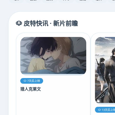
🐶 皮特快讯 · 新片前瞻
🐶 7天后上映
猎人克莱文
🐶 13天后上