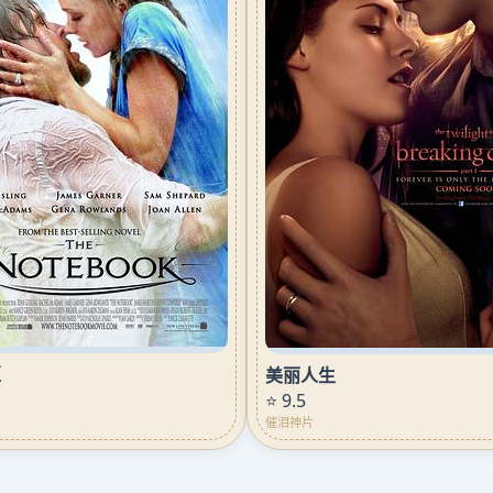
姬
美丽人生
⭐ 9.5
催泪神片