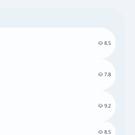
🐶 8.5
🐶 7.8
🐶 9.2
🐶 8.5