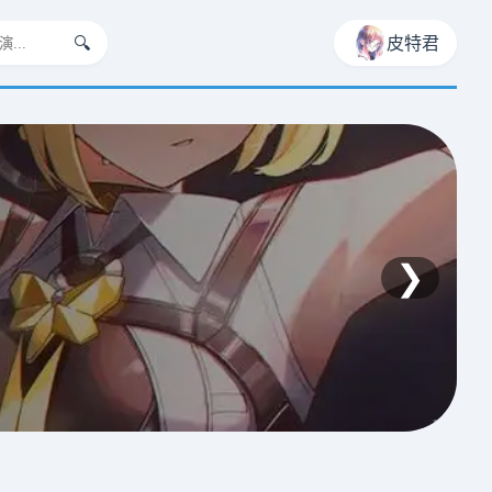
🔍
皮特君
❯