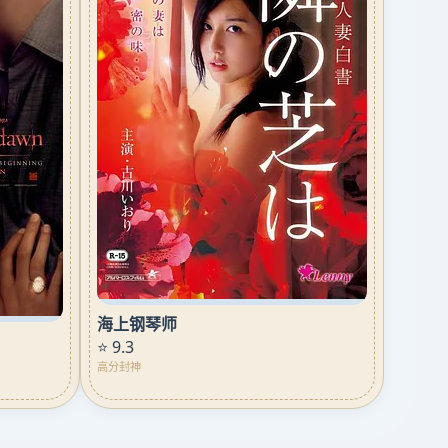
海上钢琴师
⭐ 9.3
高分封神