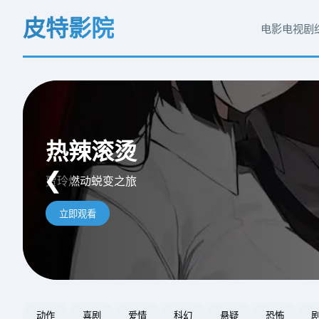
皮特影院
电影
电视剧
阿凡达：水之道
热辣滚烫
沙丘2
❮
重返潘多拉海洋史诗
贾玲燃动蜕变之旅
天选之子复仇史诗
立即观看
立即观看
立即观看
动作
喜剧
爱情
科幻
悬疑
恐怖